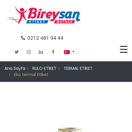
0212 481 94 44
Ana Sayfa
RULO ETİKET
TERMAL ETİKET
Eko termal Etiket