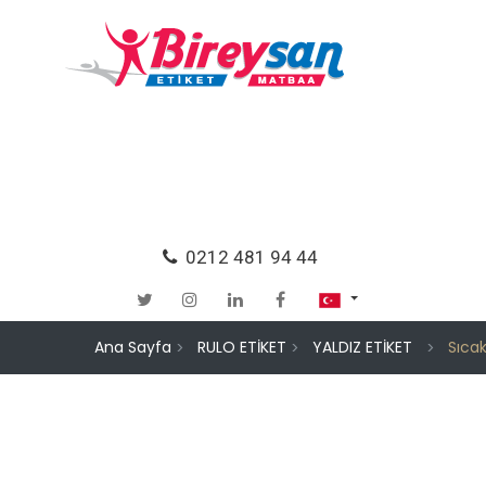
0212 481 94 44
Ana Sayfa
RULO ETİKET
YALDIZ ETİKET
Sıcak